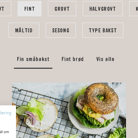
VT
FINT
GROVT
HALVGROVT
MÅLTID
SESONG
TYPE BAKST
Fin småbakst
Fint brød
Vis alle
læring
mål om