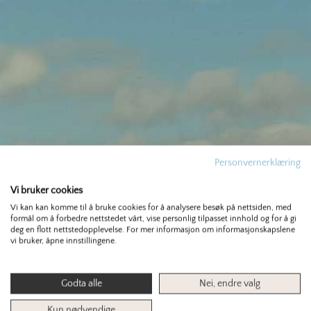
Personvernerklæring
Vi bruker cookies
Vi kan kan komme til å bruke cookies for å analysere besøk på nettsiden, med
formål om å forbedre nettstedet vårt, vise personlig tilpasset innhold og for å gi
KORNQUIZ: HVA KAN DU OM KORNARTENE VI
deg en flott nettstedopplevelse. For mer informasjon om informasjonskapslene
vi bruker, åpne innstillingene.
HAR I NORGE?
Test dine kunnskaper om norske kornarter i vår
Godta alle
Nei, endre valg
quiz!
Kun nødvendige