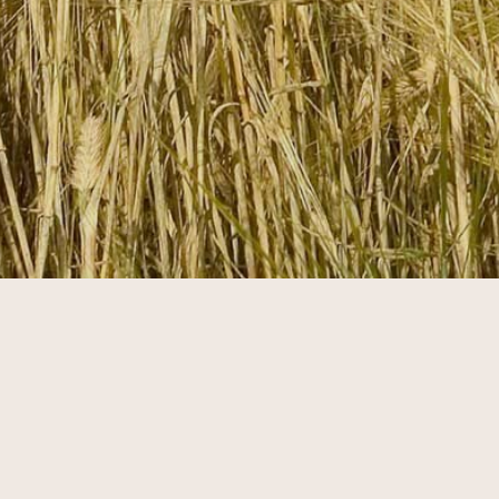
OM OSS
GROVHETS-KALKULATOR
BILDEARKIV
PRESSEROM