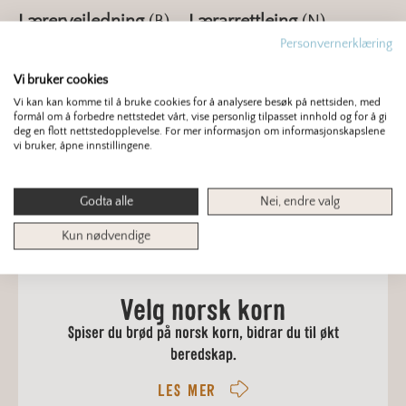
Lærerveiledning
(B) –
Lærarrettleing
(N) –
Personvernerklæring
Oppgavefasit
Fakta
(B) –
Fakta
(N)
Vi bruker cookies
Oppgaver
(B) –
Oppgåver
(N)
Vi kan kan komme til å bruke cookies for å analysere besøk på nettsiden, med
formål om å forbedre nettstedet vårt, vise personlig tilpasset innhold og for å gi
Oppskrifter
(B) –
Oppskrifter
(N)
deg en flott nettstedopplevelse. For mer informasjon om informasjonskapslene
Hele modulen
(B) –
Heile modulen
(N)
vi bruker, åpne innstillingene.
Digital quiz
Godta alle
Nei, endre valg
Kun nødvendige
Velg norsk korn
Spiser du brød på norsk korn, bidrar du til økt
beredskap.
LES MER