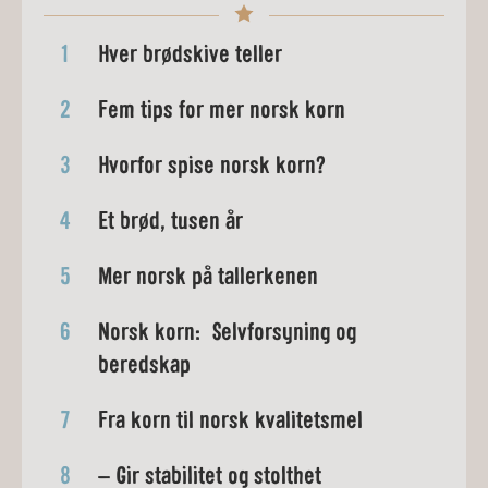
1
Hver brødskive teller
2
Fem tips for mer norsk korn
3
Hvorfor spise norsk korn?
4
Et brød, tusen år
5
Mer norsk på tallerkenen
6
Norsk korn: Selvforsyning og
beredskap
7
Fra korn til norsk kvalitetsmel
8
– Gir stabilitet og stolthet