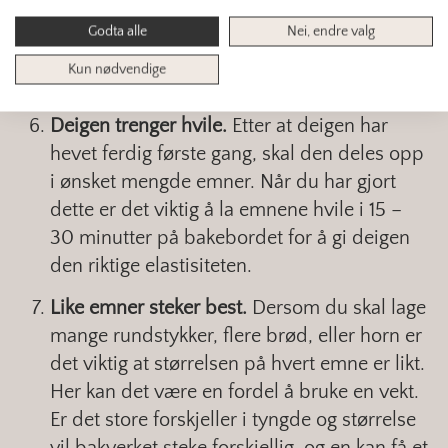
hevetid enn fine deiger. Ved første heving
Godta alle
Nei, endre valg
anbefaler vi at du dekker bollen til med
Kun nødvendige
plast, for å hindre at deigen tørker ut.
Deigen trenger hvile.
Etter at deigen har
hevet ferdig første gang, skal den deles opp
i ønsket mengde emner. Når du har gjort
dette er det viktig å la emnene hvile i 15 –
30 minutter på bakebordet for å gi deigen
den riktige elastisiteten.
Like emner steker best.
Dersom du skal lage
mange rundstykker, flere brød, eller horn er
det viktig at størrelsen på hvert emne er likt.
Her kan det være en fordel å bruke en vekt.
Er det store forskjeller i tyngde og størrelse
vil bakverket steke forskjellig, og en kan få et