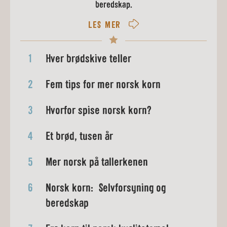
beredskap.
LES MER
1
Hver brødskive teller
2
Fem tips for mer norsk korn
3
Hvorfor spise norsk korn?
4
Et brød, tusen år
5
Mer norsk på tallerkenen
6
Norsk korn: Selvforsyning og
beredskap