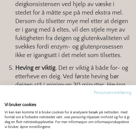
deigkonsistensen ved hjelp av væske i
stedet for å måtte spe på med ekstra mel.
Dersom du tilsetter mye mel etter at deigen
er i gang med å eltes, vil den stjele mye av
fuktigheten fra deigen og glutenkvaliteten vil
svekkes fordi enzym- og glutenprosessen
ikke er igangsatt i det melet som tilsettes.
Heving er viktig.
Det er viktig å både for- og
etterheve en deig. Ved første heving bør
deigen stå i minimum 30 minutter. Heving
gjør at både konsistens og smak blir bedre,
Personvernerklæring
og du får samtidig et lettere og luftigere
Vi bruker cookies
brød. Gjæren vokser og gir dermed deigen
Vi kan kan komme til å bruke cookies for å analysere besøk på nettsiden, med
formål om å forbedre nettstedet vårt, vise personlig tilpasset innhold og for å gi
volum. Om du ikke hever deigen to ganger
deg en flott nettstedopplevelse. For mer informasjon om informasjonskapslene
er sjansen større for at bakverket blir lite og
vi bruker, åpne innstillingene.
kompakt. Grove deiger trenger lengre