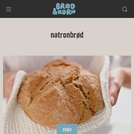
natronbrød
BRØD