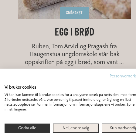
SMÅBAKST
EGG I BRØD
Ruben, Tom Arvid og Pragash fra
Haugenstua ungdomskole står bak
oppskriften på egg i brød, som vant ...
Personvernerk
RASK
MIDDELS
GROVT
Vi bruker cookies
Vi kan kan komme til å bruke cookies for å analysere besøk på nettsiden, med for
å forbedre nettstedet vårt, vise personlig tilpasset innhold og for å gi deg en flott
nettstedopplevelse. For mer informasjon om informasjonskapslene vi bruker, åpne
innstillingene.
Godta alle
Nei, endre valg
Kun nødvendi