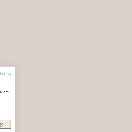
læring
mål om
ge