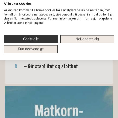
Vi bruker cookies
4
Et brød, tusen år
Vi kan kan komme til å bruke cookies for å analysere besøk på nettsiden, med
formål om å forbedre nettstedet vårt, vise personlig tilpasset innhold og for å gi
5
Mer norsk på tallerkenen
deg en flott nettstedopplevelse. For mer informasjon om informasjonskapslene
vi bruker, åpne innstillingene.
6
Norsk korn: Selvforsyning og
beredskap
Godta alle
Nei, endre valg
Kun nødvendige
7
Fra korn til norsk kvalitetsmel
8
– Gir stabilitet og stolthet