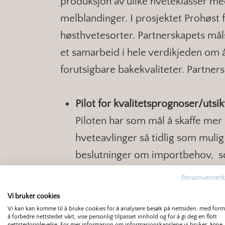
produksjon av ulike hveteklasser med 
melblandinger. I prosjektet Prohøst 
høsthvetesorter. Partnerskapets må
et samarbeid i hele verdikjeden om å
forutsigbare bakekvaliteter. Partners
Pilot for kvalitetsprognoser/utsik
Piloten har som mål å skaffe mer
hveteavlinger så tidlig som mulig
beslutninger om importbehov, so
kornprodusenter planlegger nest
Personvernerk
hvordan vi kan samarbeide om å 
Vi bruker cookies
korn – og bake kvaliteter på årets
Vi kan kan komme til å bruke cookies for å analysere besøk på nettsiden, med for
å forbedre nettstedet vårt, vise personlig tilpasset innhold og for å gi deg en flott
nettstedopplevelse. For mer informasjon om informasjonskapslene vi bruker, åpne