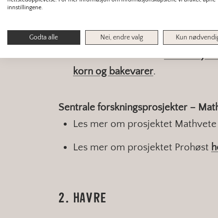
Bransjesatsing – mer Nyt Norge
innstillingene.
Korn og bakevarer er i dag blant
Nyt Norge- produkter.
Partnersk
Godta alle
Nei, endre valg
Kun nødvendi
Mat tatt initiativet til
en bransjesa
korn og bakevarer
.
Sentrale forskningsprosjekter – Mat
Les mer om prosjektet Mathvet
Les mer om prosjektet Prohøst
h
2. HAVRE