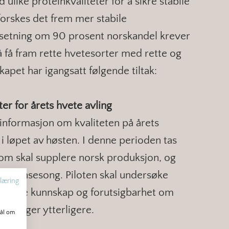
ulike proteinkvaliteter for å sikre stabile
forskes det frem mer stabile
lsetning om 90 prosent norskandel krever
 få fram rette hvetesorter med rette og
kapet har igangsatt følgende tiltak:
ter for årets hvete avling
 informasjon om kvaliteten på årets
 i løpet av høsten. I denne perioden tas
m skal supplere norsk produksjon, og
e kornsesong. Piloten skal undersøke
læring
styrke kunnskap og forutsigbarhet om
 avlinger ytterligere.
mål om