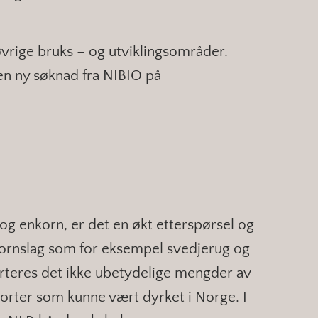
øvrige bruks – og utviklingsområder.
l en ny søknad fra NIBIO på
.
 og enkorn, er det en økt etterspørsel og
kornslag som for eksempel svedjerug og
orteres det ikke ubetydelige mengder av
nsorter som kunne vært dyrket i Norge. I