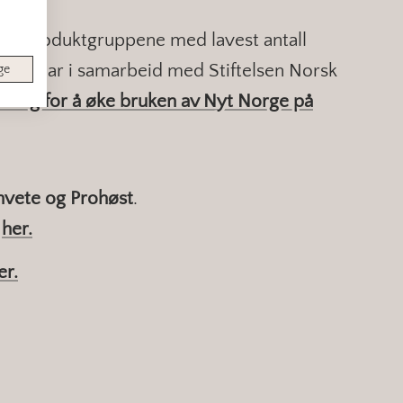
 de produktgruppene med lavest antall
apet har i samarbeid med Stiftelsen Norsk
ge
tsing for å øke bruken av Nyt Norge på
hvete og Prohøst
.
e
her.
er.