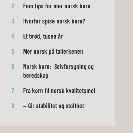
2
Fem tips for mer norsk korn
3
Hvorfor spise norsk korn?
4
Et brød, tusen år
5
Mer norsk på tallerkenen
6
Norsk korn: Selvforsyning og
beredskap
7
Fra korn til norsk kvalitetsmel
8
– Gir stabilitet og stolthet