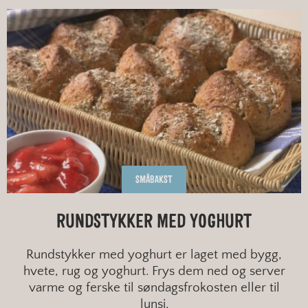
Grov småbakst
FINT
Grovt brød
HALVGROVT
Grovt knekkebrød
KATEGORI
KORNSLAG
SMÅBAKST
MÅLTID
RUNDSTYKKER MED YOGHURT
SESONG
Rundstykker med yoghurt er laget med bygg,
hvete, rug og yoghurt. Frys dem ned og server
TYPE BAKST
varme og ferske til søndagsfrokosten eller til
lunsj.