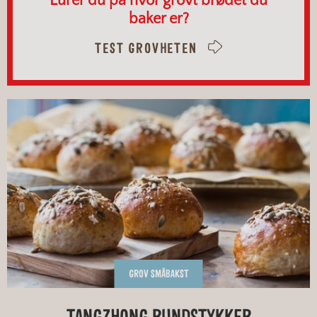
Lurer du på hvor grovt brødet du
baker er?
TEST GROVHETEN
GROV SMÅBAKST