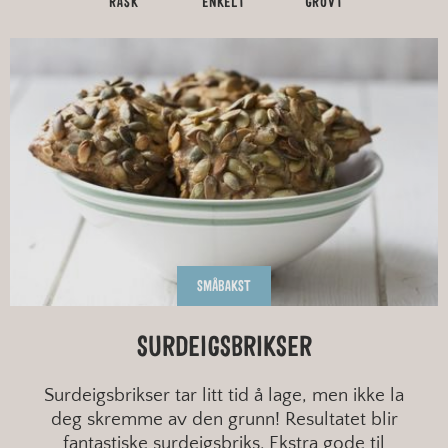
RASK
ENKELT
GROVT
SMÅBAKST
SURDEIGSBRIKSER
Surdeigsbrikser tar litt tid å lage, men ikke la
deg skremme av den grunn! Resultatet blir
fantastiske surdeigsbriks. Ekstra gode til