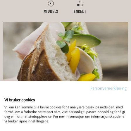
MIDDELS
ENKELT
Personvernerklæring
TURMAT
Vi bruker cookies
Vi kan kan komme til å bruke cookies for å analysere besøk på nettsiden, med
BAGETT MED KYLLING OG AVOKADO
formål om å forbedre nettstedet vårt, vise personlig tilpasset innhold og for å gi
deg en flott nettstedopplevelse. For mer informasjon om informasjonskapslene
vi bruker, åpne innstillingene.
Bagett med kylling og avokado er enkelt og