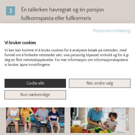
Én tallerken havregrøt og én porsjon
fullkornspasta eller fullkornsris
Personvernerklæring
To tallerkener havregrøt
Vi bruker cookies
Vi kan kan komme til å bruke cookies for å analysere besøk på nettsiden, med
formål om å forbedre nettstedet vårt, vise personlig tilpasset innhold og for å gi
deg en flott nettstedopplevelse. For mer informasjon om informasjonskapslene
vi bruker, åpne innstillingene.
Du er kanskje interessert i dette også?
Godta alle
Nei, endre valg
Kun nødvendige