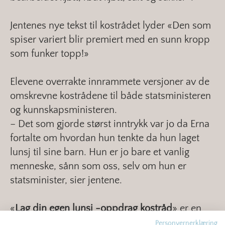
Jentenes nye tekst til kostrådet lyder «Den som
spiser variert blir premiert med en sunn kropp
som funker topp!»
Elevene overrakte innrammete versjoner av de
omskrevne kostrådene til både statsministeren
og kunnskapsministeren.
– Det som gjorde størst inntrykk var jo da Erna
fortalte om hvordan hun tenkte da hun laget
lunsj til sine barn. Hun er jo bare et vanlig
menneske, sånn som oss, selv om hun er
statsminister, sier jentene.
«
Lag din egen lunsj -oppdrag kostråd
» er en
del av det tre-årige prosjektet «Sunn
Personvernerklæring