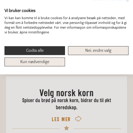
ungdomsmat». Prosjektet «
Sunn ungdomsmat
»
Vi bruker cookies
er finansiert av Gjensidigestiftelsen og styres av
Vi kan kan komme til å bruke cookies for å analysere besøk på nettsiden, med
Opplysningskontorene i landbruket og Norges
formål om å forbedre nettstedet vårt, vise personlig tilpasset innhold og for å gi
deg en flott nettstedopplevelse. For mer informasjon om informasjonskapslene
sjømatråd.
vi bruker, åpne innstillingene.
Publisert: 9. september 2020
Godta alle
Nei, endre valg
Kun nødvendige
Velg norsk korn
Spiser du brød på norsk korn, bidrar du til økt
beredskap.
LES MER