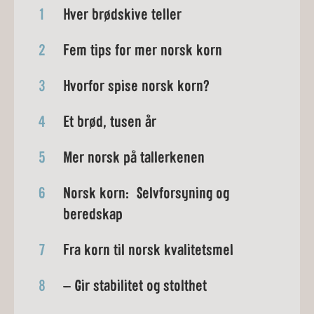
1
Hver brødskive teller
2
Fem tips for mer norsk korn
3
Hvorfor spise norsk korn?
4
Et brød, tusen år
5
Mer norsk på tallerkenen
6
Norsk korn: Selvforsyning og
beredskap
7
Fra korn til norsk kvalitetsmel
8
– Gir stabilitet og stolthet