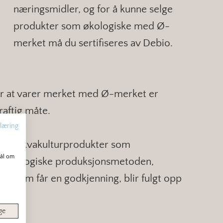
næringsmidler, og for å kunne selge
produkter som økologiske med Ø-
merket må du sertifiseres av Debio.
for at varer merket med Ø-merket er
aftig måte.
læring
- og akvakulturprodukter som
mål om
en økologiske produksjonsmetoden,
 Alle som får en godkjenning, blir fulgt opp
.
ge