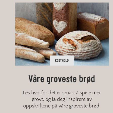
KOSTHOLD
Ingen grunn til å unngå
5 gode grunner til å
Våre groveste brød
Er du grov nok i
spise mer grovt
karbohydrater
kjeften?
Les hvorfor det er smart å spise mer
grovt, og la deg inspirere av
oppskriftene på våre groveste brød.