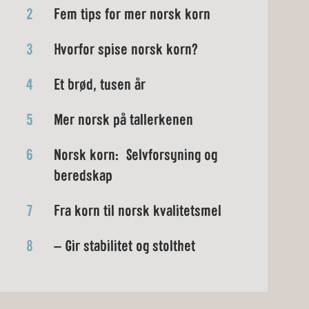
2
Fem tips for mer norsk korn
3
Hvorfor spise norsk korn?
4
Et brød, tusen år
5
Mer norsk på tallerkenen
6
Norsk korn: Selvforsyning og
beredskap
7
Fra korn til norsk kvalitetsmel
8
– Gir stabilitet og stolthet