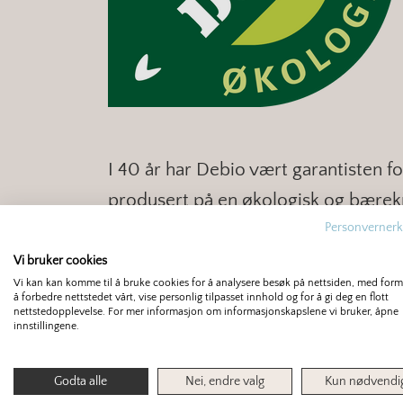
I 40 år har Debio vært garantisten 
produsert på en økologisk og bærekr
Personvernerk
Debio fører tilsyn med at landbruks
Vi bruker cookies
Vi kan kan komme til å bruke cookies for å analysere besøk på nettsiden, med for
markedsføres med henvisning til d
å forbedre nettstedet vårt, vise personlig tilpasset innhold og for å gi deg en flott
nettstedopplevelse. For mer informasjon om informasjonskapslene vi bruker, åpne
tilfredsstiller kravene i regelverket.
innstillingene.
med årlig tilsyn og uanmeldte besøk
Godta alle
Nei, endre valg
Kun nødvendi