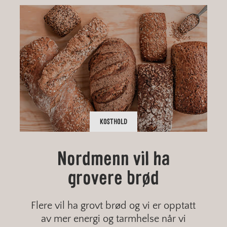
KOSTHOLD
Nordmenn vil ha
Hva er FODMAP?
Kostråd for alle
Brød uten salt?
grovere brød
Flere vil ha grovt brød og vi er opptatt
av mer energi og tarmhelse når vi