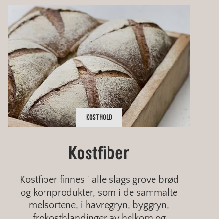
KOSTHOLD
Fytinsyre og fytat kan
En undervurdert kilde
Slik får du sunnere
Kostfiber
være godt for helsen
til antioksidanter: ...
vaner
Kostfiber finnes i alle slags grove brød
og kornprodukter, som i de sammalte
melsortene, i havregryn, byggryn,
frokostblandinger av helkorn og