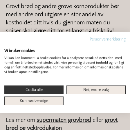
Grovt brød og andre grove kornprodukter bør
med andre ord utgjøre en stor andel av
kostholdet ditt hvis du gjennom maten du
spiser skal gjøre ditt for et langt og friskt liv!
Personvernerklæring
Kilde: Whole grain consumption and risk of
Vi bruker cookies
cardiovascular disease, cancer, and all cause
Vi kan kan komme til å bruke cookies for å analysere besøk på nettsiden, med
and cause specific mortality: systematic review
formål om å forbedre nettstedet vårt, vise personlig tilpasset innhold og for å gi
deg en flott nettstedopplevelse. For mer informasjon om informasjonskapslene
and dose-response meta-analysis of
vi bruker, åpne innstillingene.
prospective studies.
Dagfinn Aune, NaNa
Keum, Edward Giovannucci, Lars T Fadnes,
Godta alle
Nei, endre valg
Paolo Boffetta, Darren C Greenwood, Serena
Kun nødvendige
Tonstad, Lars J Vatten, Elio Riboli, Teresa Norat
Les mer om
supermaten grovbrød
eller
grovt
brød og vektreduksjon