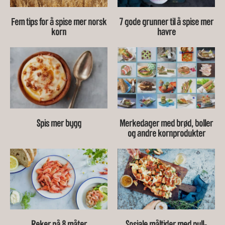
Fem tips for å spise mer norsk
7 gode grunner til å spise mer
korn
havre
Spis mer bygg
Merkedager med brød, boller
og andre kornprodukter
Reker på 8 måter
Sosiale måltider med pull-