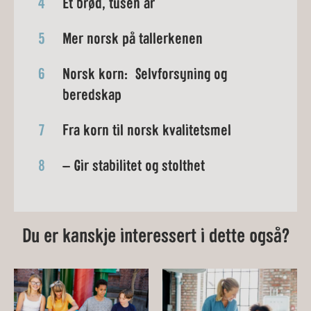
4
Et brød, tusen år
5
Mer norsk på tallerkenen
6
Norsk korn: Selvforsyning og
beredskap
7
Fra korn til norsk kvalitetsmel
8
– Gir stabilitet og stolthet
Du er kanskje interessert i dette også?