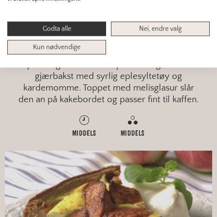
SØT GJÆRBAKST
Godta alle
Nei, endre valg
EPLESTANG
Kun nødvendige
Eplestang er en flettet eplekake laget av søt
gjærbakst med syrlig eplesyltetøy og
kardemomme. Toppet med melisglasur slår
den an på kakebordet og passer fint til kaffen.
MIDDELS
MIDDELS