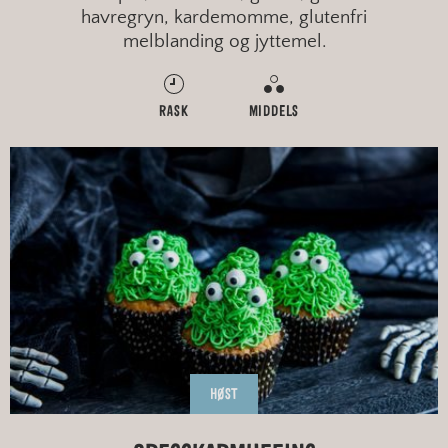
havregryn, kardemomme, glutenfri
melblanding og jyttemel.
RASK
MIDDELS
HØST