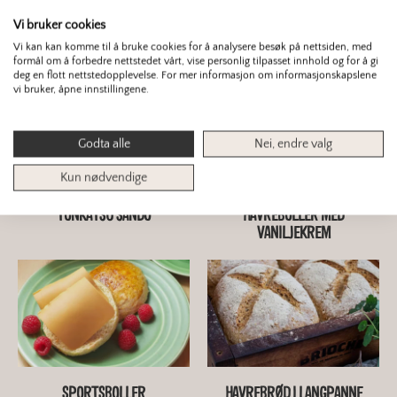
Vi bruker cookies
Du er kanskje interessert i dette også?
Vi kan kan komme til å bruke cookies for å analysere besøk på nettsiden, med
formål om å forbedre nettstedet vårt, vise personlig tilpasset innhold og for å gi
deg en flott nettstedopplevelse. For mer informasjon om informasjonskapslene
vi bruker, åpne innstillingene.
Godta alle
Nei, endre valg
Kun nødvendige
TONKATSU SANDO
HAVREBOLLER MED
VANILJEKREM
SPORTSBOLLER
HAVREBRØD I LANGPANNE