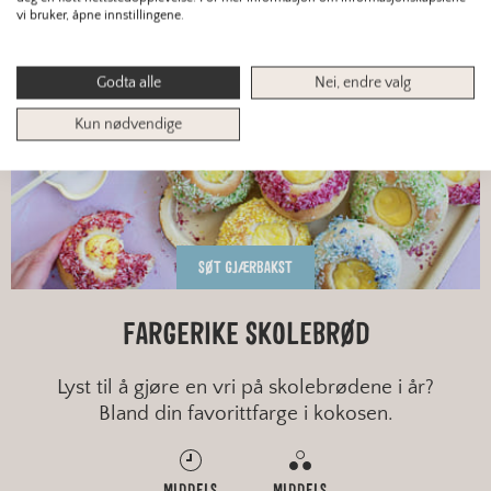
vi bruker, åpne innstillingene.
Godta alle
Nei, endre valg
Kun nødvendige
SØT GJÆRBAKST
FARGERIKE SKOLEBRØD
Lyst til å gjøre en vri på skolebrødene i år?
Bland din favorittfarge i kokosen.
MIDDELS
MIDDELS