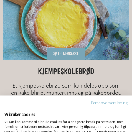
SØT GJÆRBAKST
KJEMPESKOLEBRØD
Et kjempeskolebrød som kan deles opp som
en kake blir et muntert innslag på kakebordet.
Kjent og kjært bakverk i størrelse L.
Personvernerklæring
Vi bruker cookies
MIDDELS
MIDDELS
FINT
Vi kan kan komme til å bruke cookies for å analysere besøk på nettsiden, med
formål om å forbedre nettstedet vårt, vise personlig tilpasset innhold og for å gi
deg en flott nettstedopplevelse. For mer informasjon om informasjonskapslene