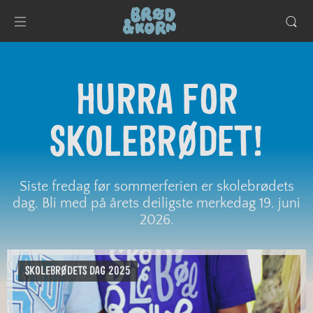
HURRA FOR
SKOLEBRØDET!
Siste fredag før sommerferien er skolebrødets
dag. Bli med på årets deiligste merkedag 19. juni
2026.
SKOLEBRØDETS DAG 2025