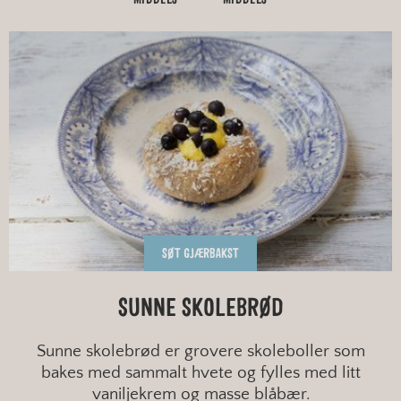
SØT GJÆRBAKST
SUNNE SKOLEBRØD
Sunne skolebrød er grovere skoleboller som
bakes med sammalt hvete og fylles med litt
vaniljekrem og masse blåbær.