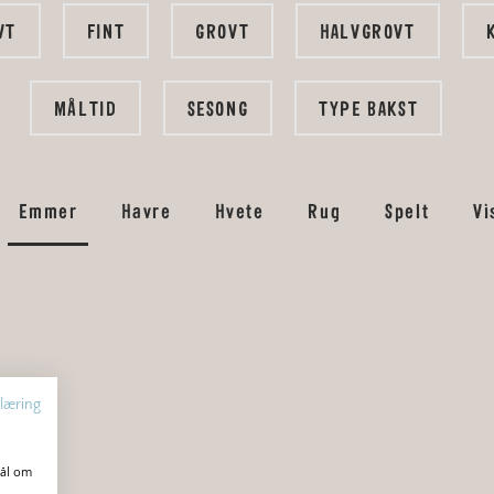
VT
FINT
GROVT
HALVGROVT
MÅLTID
SESONG
TYPE BAKST
Emmer
Havre
Hvete
Rug
Spelt
Vi
læring
mål om