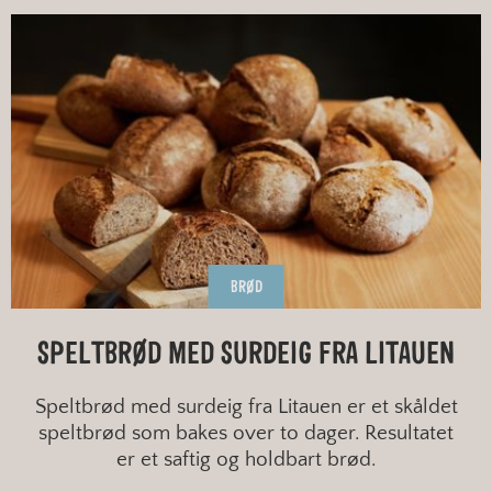
Bygg
FINT
Emmer
GROVT
Havre
HALVGROVT
Hvete
KATEGORI
Rug
BRØD
MÅLTID
Vis alle
SPELTBRØD MED SURDEIG FRA LITAUEN
SESONG
Speltbrød med surdeig fra Litauen er et skåldet
speltbrød som bakes over to dager. Resultatet
TYPE BAKST
er et saftig og holdbart brød.