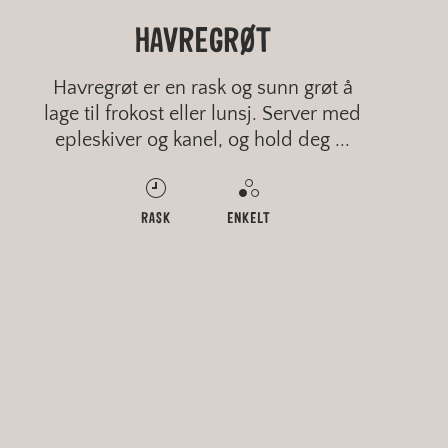
FINE SCONES
HAVREGRØT
GRØTBRØD
LAPPER
Havregrøt er en rask og sunn grøt å
lage til frokost eller lunsj. Server med
epleskiver og kanel, og hold deg ...
MIDDELS
RASK
RASK
RASK
MIDDELS
ENKELT
ENKELT
ENKELT
GROVT
FINT