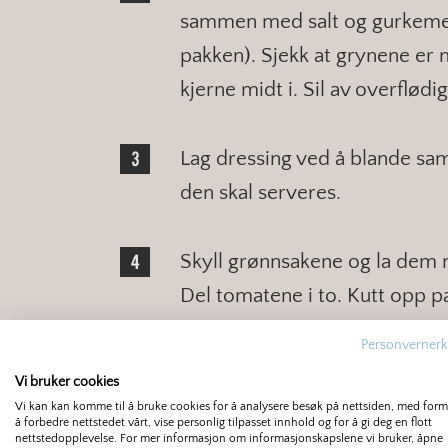
sammen med salt og gurkemeie 
pakken). Sjekk at grynene er 
kjerne midt i. Sil av overflød
Lag dressing ved å blande sam
den skal serveres.
Skyll grønnsakene og la dem re
Del tomatene i to. Kutt opp pa
biter. Bland alt sammen med d
Personvernerk
Vi bruker cookies
Vi kan kan komme til å bruke cookies for å analysere besøk på nettsiden, med for
å forbedre nettstedet vårt, vise personlig tilpasset innhold og for å gi deg en flott
nettstedopplevelse. For mer informasjon om informasjonskapslene vi bruker, åpne