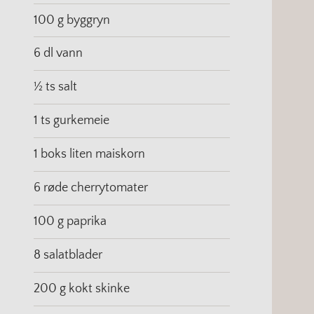
100 g byggryn
6 dl vann
½ ts salt
1 ts gurkemeie
1 boks liten maiskorn
6 røde cherrytomater
100 g paprika
8 salatblader
200 g kokt skinke