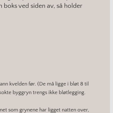
en boks ved siden av, så holder
nn kvelden før. (De må ligge i bløt 8 til
kokte byggryn trengs ikke bløtlegging.
et som grynene har ligget natten over,