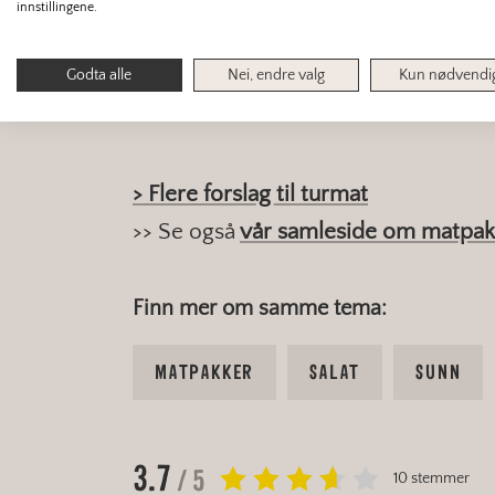
innstillingene.
Tips: Server 
ke
Godta alle
Nei, endre valg
Kun nødvendi
> Flere forslag til turmat
>> Se også
vår samleside om matpak
Finn mer om samme tema:
MATPAKKER
SALAT
SUNN
3.7
/ 5
10 stemmer