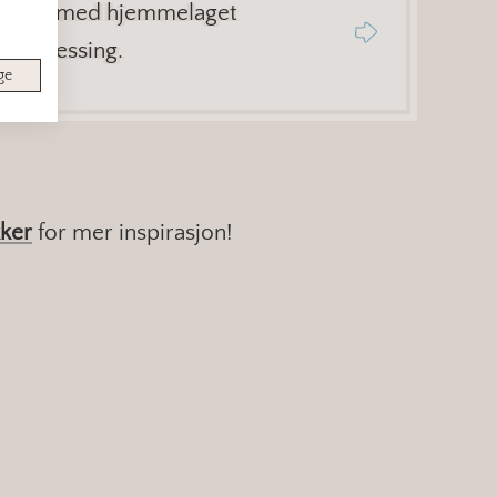
salaten med hjemmelaget
samdressing.
ge
ker
for mer inspirasjon!