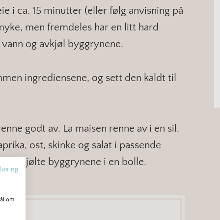
i ca. 15 minutter (eller følg anvisning på
myke, men fremdeles har en litt hard
ig vann og avkjøl byggrynene.
men ingrediensene, og sett den kaldt til
nne godt av. La maisen renne av i en sil.
prika, ost, skinke og salat i passende
e avkjølte byggrynene i en bolle.
læring
mål om