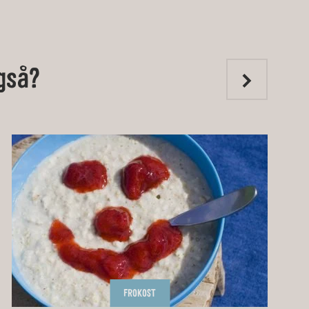
gså?
FROKOST