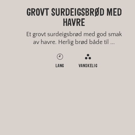
HAVREGRØT MED KRUSKAKLI
GROVT SURDEIGSBRØD MED
HJEMMEBAKT POLARBRØD
PAIDEIG
HAVRE
Et grovt surdeigsbrød med god smak
av havre. Herlig brød både til ...
RASK
RASK
LANG
RASK
ENKELT
ENKELT
VANSKELIG
ENKELT
GROVT
FINT