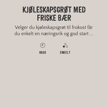
GROVE PIZZASNURRER I
KJØLESKAPSGRØT MED
HJEMMEBAKTE BAGELS
SMÖRGÅSTÅRTA I SMÅ
PORSJONSSTYKKER
FRISKE BÆR
FORM
Velger du kjøleskapsgrøt til frokost får
du enkelt en næringsrik og god start ...
MIDDELS
RASK
MIDDELS
RASK
MIDDELS
ENKELT
VANSKELIG
ENKELT
GROVT
FINT