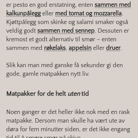
er pesto en god erstatning, enten
sammen med
kalkunpålegg
eller
med tomat og mozzarella
.
Kjøttpålegg som skinke og salami smaker også
veldig godt
sammen med sennep
. Dessuten er
kremost et godt alternativ til smør – enten
sammen med
røkelaks
,
appelsin
eller
druer
.
Slik kan man med ganske få sekunder gi den
gode, gamle matpakken nytt liv.
Matpakker for de helt
uten
tid
Noen ganger er det heller ikke nok med en rask
matpakke. Dersom man skulle ha vært ute av
døra for fem minutter siden, er det ikke engang
tid til å smøre smør på skiva.