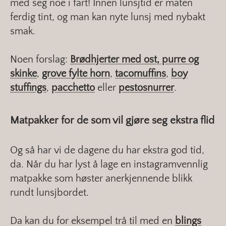
med seg noe i fart! Innen lunsjtid er maten
ferdig tint, og man kan nyte lunsj med nybakt
smak.
Noen forslag:
Brødhjerter med ost, purre og
skinke
,
grove fylte horn
,
tacomuffins
,
boy
stuffings
,
pacchetto
eller
pestosnurrer
.
Matpakker for de som vil gjøre seg ekstra flid
Og så har vi de dagene du har ekstra god tid,
da. Når du har lyst å lage en instagramvennlig
matpakke som høster anerkjennende blikk
rundt lunsjbordet.
Da kan du for eksempel trå til med en
blings