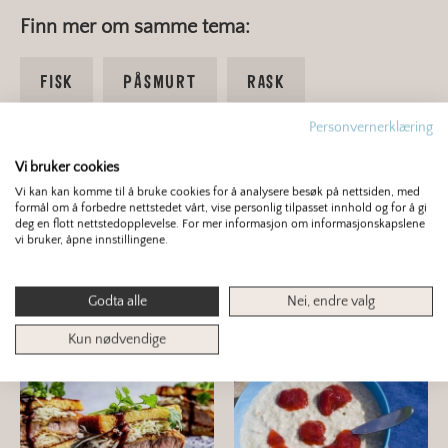
Finn mer om samme tema:
FISK
PÅSMURT
RASK
Personvernerklæring
SANDWICH
Vi bruker cookies
Vi kan kan komme til å bruke cookies for å analysere besøk på nettsiden, med
formål om å forbedre nettstedet vårt, vise personlig tilpasset innhold og for å gi
4.3
/ 5
4 stemmer
deg en flott nettstedopplevelse. For mer informasjon om informasjonskapslene
vi bruker, åpne innstillingene.
Godta alle
Nei, endre valg
Du er kanskje interessert i dette også?
Kun nødvendige