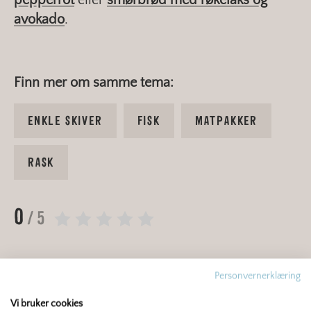
avokado
.
Finn mer om samme tema:
ENKLE SKIVER
FISK
MATPAKKER
RASK
0
/ 5
Personvernerklæring
Du er kanskje interessert i dette også?
Vi bruker cookies