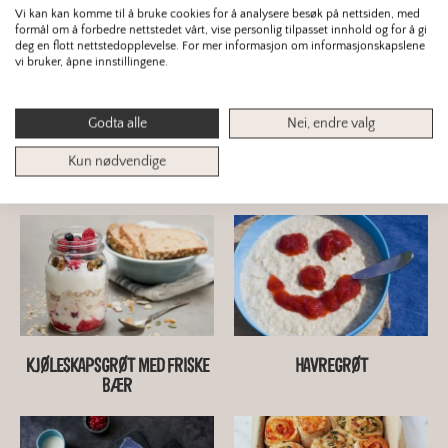
Vi kan kan komme til å bruke cookies for å analysere besøk på nettsiden, med
formål om å forbedre nettstedet vårt, vise personlig tilpasset innhold og for å gi
deg en flott nettstedopplevelse. For mer informasjon om informasjonskapslene
vi bruker, åpne innstillingene.
Godta alle
Nei, endre valg
Kun nødvendige
TONKATSU SANDO
GROVT SURDEIGSBRØD MED
HAVRE
KJØLESKAPSGRØT MED FRISKE
HAVREGRØT
BÆR