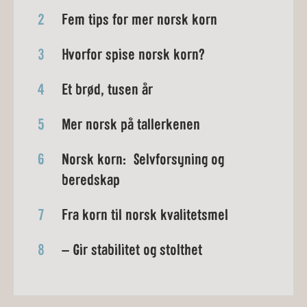
2
Fem tips for mer norsk korn
3
Hvorfor spise norsk korn?
4
Et brød, tusen år
5
Mer norsk på tallerkenen
6
Norsk korn: Selvforsyning og
beredskap
7
Fra korn til norsk kvalitetsmel
8
– Gir stabilitet og stolthet