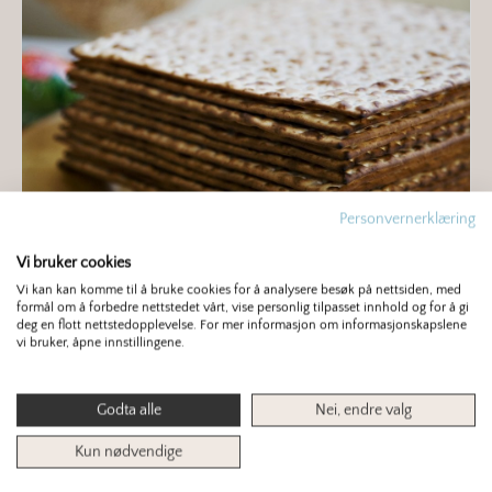
Personvernerklæring
Vi bruker cookies
Matzah
Vi kan kan komme til å bruke cookies for å analysere besøk på nettsiden, med
formål om å forbedre nettstedet vårt, vise personlig tilpasset innhold og for å gi
deg en flott nettstedopplevelse. For mer informasjon om informasjonskapslene
vi bruker, åpne innstillingene.
Matzah spises i forbindelse med jødenes
påskefeiring. Matzah er et usyret brød (som
Godta alle
Nei, endre valg
ikke har hevet) som er laget av mel og vann og
Kun nødvendige
bakt på under 18 minutter, og som derfor ligner