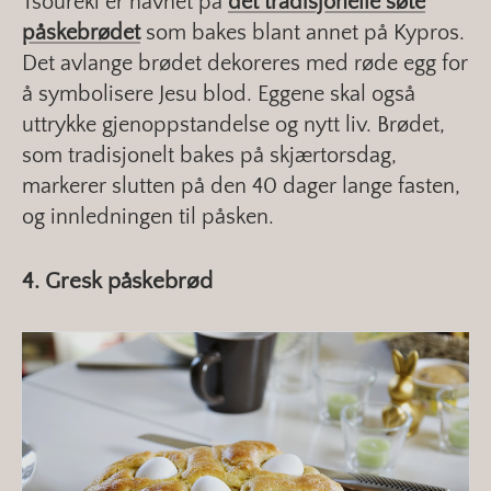
Tsoureki er navnet på
det tradisjonelle søte
påskebrødet
som bakes blant annet på Kypros.
Det avlange brødet dekoreres med røde egg for
å symbolisere Jesu blod. Eggene skal også
uttrykke gjenoppstandelse og nytt liv. Brødet,
som tradisjonelt bakes på skjærtorsdag,
markerer slutten på den 40 dager lange fasten,
og innledningen til påsken.
4. Gresk påskebrød