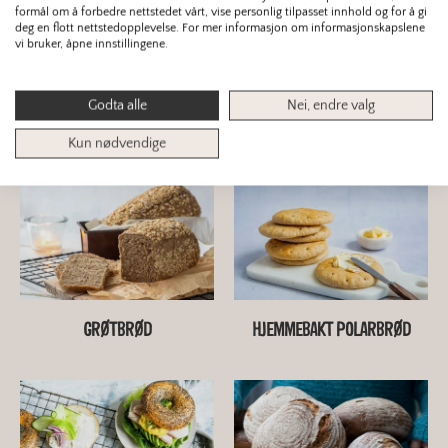
formål om å forbedre nettstedet vårt, vise personlig tilpasset innhold og for å gi
deg en flott nettstedopplevelse. For mer informasjon om informasjonskapslene
vi bruker, åpne innstillingene.
Godta alle
Nei, endre valg
GROVT SURDEIGSBRØD MED
GROVE PIZZASNURRER I FORM
Kun nødvendige
HAVRE
GRØTBRØD
HJEMMEBAKT POLARBRØD