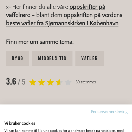
>> Her finner du alle våre
oppskrifter på
vaffelrøre
– blant dem
oppskriften på verdens
beste vafler fra Sjømannskirken i København
.
Finn mer om samme tema:
BYGG
MIDDELS TID
VAFLER
3.6
/ 5
39 stemmer
Du er kanskje interessert i dette også?
Personvernerklæring
Vi bruker cookies
Vi kan kan komme til å bruke cookies for å analysere besøk på nettsiden, med