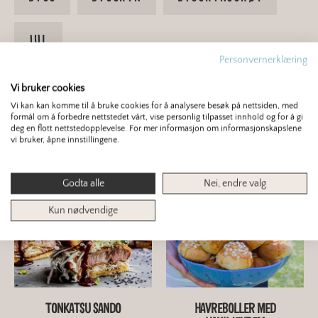
JUL
Personvernerklæring
Vi bruker cookies
5
/ 5
1 stemme
Vi kan kan komme til å bruke cookies for å analysere besøk på nettsiden, med
formål om å forbedre nettstedet vårt, vise personlig tilpasset innhold og for å gi
deg en flott nettstedopplevelse. For mer informasjon om informasjonskapslene
vi bruker, åpne innstillingene.
Du er kanskje interessert i dette også?
Godta alle
Nei, endre valg
Kun nødvendige
TONKATSU SANDO
HAVREBOLLER MED