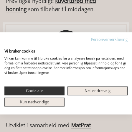
Prøv også nydelige
kuvertbrød med
honning
som tilbehør til middagen.
Personvernerklæring
Vi bruker cookies
Vi kan kan komme til å bruke cookies for å analysere besøk på nettsiden, med
Hvis du har flere brett med kuvertbrød som
formål om å forbedre nettstedet vårt, vise personlig tilpasset innhold og for å gi
deg en flott nettstedopplevelse. For mer informasjon om informasjonskapslene
skal stekes samtdig kan det lønne seg å
vi bruker, åpne innstillingene.
bruke varmluftsfunksjonen på ovnen for å
få et jevnere resultat. Senk varmen til 200
Godta alle
Nei, endre valg
°C og stek til de får en fin gyllen farge.
Kun nødvendige
Utviklet i samarbeid med
MatPrat
.