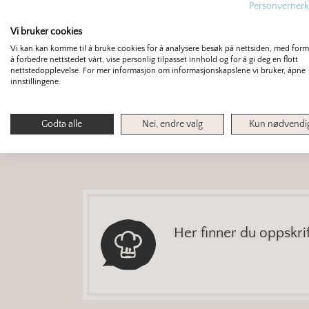
Personvernerk
Vi bruker cookies
Montering:
Del nøttebunnen i
Vi kan kan komme til å bruke cookies for å analysere besøk på nettsiden, med for
å forbedre nettstedet vårt, vise personlig tilpasset innhold og for å gi deg en flott
av smørkremen rundt kaken.
nettstedopplevelse. For mer informasjon om informasjonskapslene vi bruker, åpne
innstillingene.
Pynt:
Plasser pepperkakefigu
Godta alle
Nei, endre valg
Kun nødvendi
toppen av kaken.
Her finner du oppskr