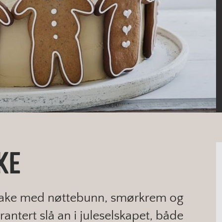
KE
 kake med nøttebunn, smørkrem og
ntert slå an i juleselskapet, både