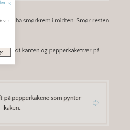
læring
 to og ha smørkrem i midten. Smør resten
mål om
rer rundt kanten og pepperkaketrær på
ge
ift på pepperkakene som pynter
kaken.