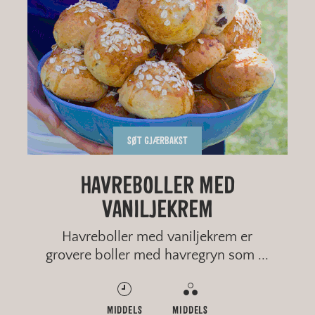
SØT GJÆRBAKST
GROVE PIZZASNURRER I
RUSTIKKE SITRONKJEKS
OSELIAS HONNINGKAKE
HAVREBOLLER MED
VANILJEKREM
FORM
Havreboller med vaniljekrem er
grovere boller med havregryn som ...
RASK
MIDDELS
MIDDELS
RASK
ENKELT
MIDDELS
MIDDELS
ENKELT
GROVT