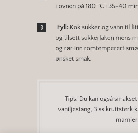
i ovnen på 180 °C i 35–40 minu
Fyll:
Kok sukker og vann til lit
og tilsett sukkerlaken mens ma
og rør inn romtemperert smør. 
ønsket smak.
Tips: Du kan også smakse
vaniljestang, 3 ss kruttsterk 
marnier