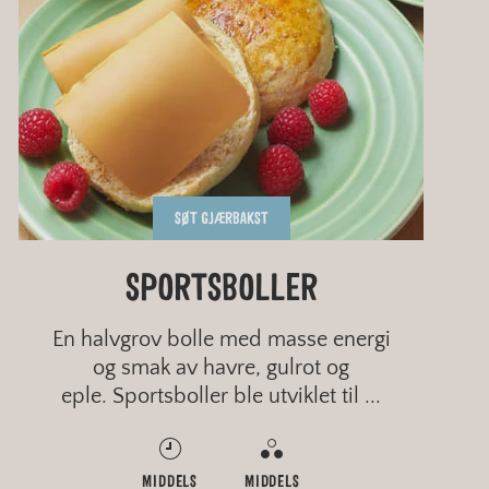
SØT GJÆRBAKST
GLUTENFRIE KRUMKAKER
HJEMMEBAKTE BAGELS
KJEKS MED BLOMSTER
SPORTSBOLLER
En halvgrov bolle med masse energi
og smak av havre, gulrot og
eple. Sportsboller ble utviklet til ...
MIDDELS
MIDDELS
MIDDELS
MIDDELS
MIDDELS
MIDDELS
MIDDELS
MIDDELS
FINT