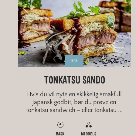
KOS
HJEMMEBAKT POLARBRØD
HAVREBRØD I LANGPANNE
TRADISJONELL BLØTKAKE
TONKATSU SANDO
Hvis du vil nyte en skikkelig smakfull
japansk godbit, bør du prøve en
tonkatsu sandwich – eller tonkatsu ...
MIDDELS
RASK
MIDDELS
RASK
MIDDELS
ENKELT
MIDDELS
MIDDELS
GROVT
FINT