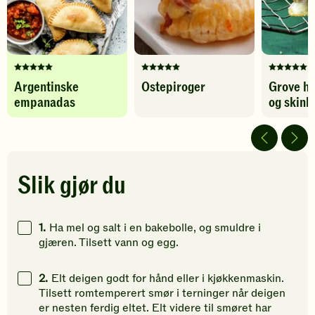
Denne
Denne
Denne
Argentinske
Ostepiroger
Grove ho
oppskriften
oppskriften
oppskrif
empanadas
og skink
har
har
har
fått
fått
fått
5
5
5
av
av
av
5
5
5
stjerner.
stjerner.
stjerner.
Slik gjør du
Klikk
Klikk
Klikk
for
for
for
å
å
å
1.
Ha mel og salt i en bakebolle, og smuldre i
gi
gi
gi
gjæren. Tilsett vann og egg.
din
din
din
vurdering.
vurdering.
vurdering
2.
Elt deigen godt for hånd eller i kjøkkenmaskin.
Tilsett romtemperert smør i terninger når deigen
er nesten ferdig eltet. Elt videre til smøret har