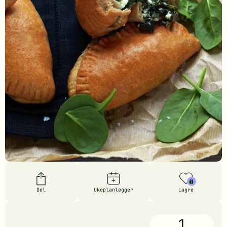
Del
Ukeplanlegger
Lagre
1