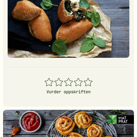
1
2
3
4
5
stjerner
stjerner
stjerner
stjerner
stjerner
Vurder oppskriften