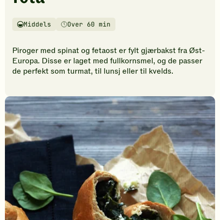
vurderinger.
Bli
den
Middels
Over 60 min
Vanskelighetsgrad
Tilberedningstid
første
til
Piroger med spinat og fetaost er fylt gjærbakst fra Øst-
å
Europa. Disse er laget med fullkornsmel, og de passer
vurdere
de perfekt som turmat, til lunsj eller til kvelds.
denne
oppskriften.