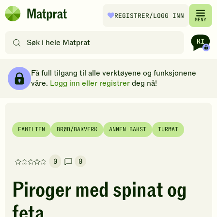
Hopp til hovedinnhold
REGISTRER
/LOGG INN
Matprat
MENY
hjemmeside
Søk
etter
oppskrifter
Ingredienser
Slik gjør du
Kommentarer
Brødsmulesti
eller
Få full tilgang til alle verktøyene og funksjonene
filtre
våre.
Logg inn eller registrer
deg nå!
FAMILIEN
BRØD/BAKVERK
ANNEN BAKST
TURMAT
0
0
Denne
oppskriften
Piroger med spinat og
har
foreløpig
feta
ingen