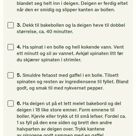
blandet seg helt inn i deigen. Deigen er ferdig eltet
når den er smidig og slipper kanten av bollen.
3.
Dekk til bakebollen og la deigen heve til dobbel
størrelse, ca. 40 minutter.
4.
Ha spinat i en bolle og hell kokende vann. Vent
ett minutt og sil av vannet. Avkjøl spinaten litt før
du skjærer spinaten i strimler.
5.
Smuldre fetaost med gaffel i en bolle. Tilsett
spinaten og resten av ingrediensene til fyllet. Bland
godt, og smak til med nykvernet pepper.
6.
Ha deigen ut på et lett melet bakebord og del
deigen i 18 like store emner. Form emnene til
boller. Kjevle eller trykk ut til små lefser. Fordel ca.
1 ss fyll på den ene siden og brett den andre
halvparten av deigen over. Trykk kantene
av pirogene godt sammen med en gaffel.