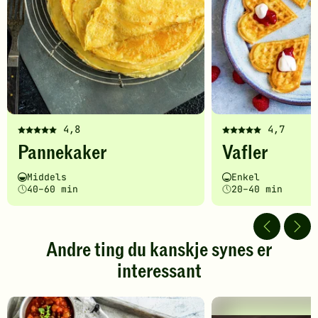
4,8
4,7
Denne
Denne
Pannekaker
Vafler
oppskriften
oppskriften
har
har
Vanskelighetsgrad
Tilberedningstid
Vanskelighetsgrad
Tilberedningstid
Middels
Enkel
fått
fått
40–60 min
20–40 min
5
5
av
av
5
5
stjerner.
stjerner.
Andre ting du kanskje synes er
Klikk
Klikk
interessant
for
for
å
å
gi
gi
din
din