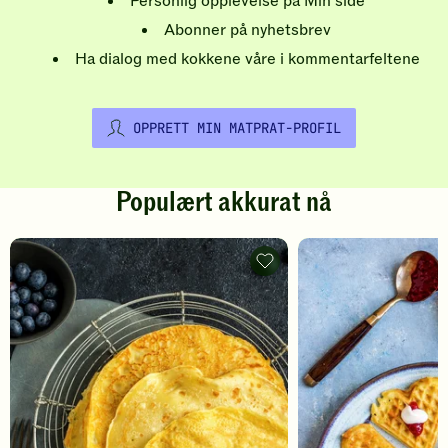
Personlig opplevelse på Min side
Abonner på nyhetsbrev
Ha dialog med kokkene våre i kommentarfeltene
OPPRETT MIN MATPRAT-PROFIL
Populært akkurat nå
Pannekaker
-
legg
til
favoritter