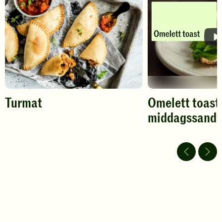
vurdering.
vurdering.
Turmat
Omelett toast
middagssand
Spill
av
video