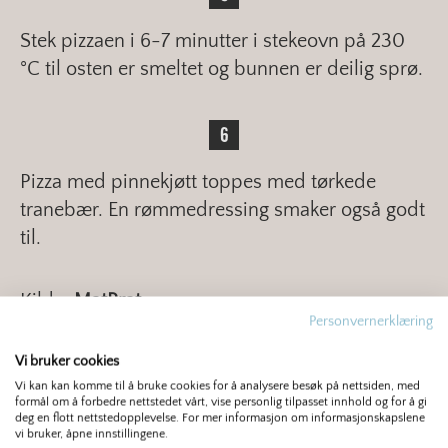
Stek pizzaen i 6-7 minutter i stekeovn på 230
°C til osten er smeltet og bunnen er deilig sprø.
Pizza med pinnekjøtt toppes med tørkede
tranebær. En rømmedressing smaker også godt
til.
Kilde:
MatPrat
Personvernerklæring
>> Sjekk også ut vår
samleside med oppskrifter
Vi bruker cookies
på pizzadeig og pizzabunn
– og gode tips til
Vi kan kan komme til å bruke cookies for å analysere besøk på nettsiden, med
formål om å forbedre nettstedet vårt, vise personlig tilpasset innhold og for å gi
hvordan du lykkes med pizzabaksten.
deg en flott nettstedopplevelse. For mer informasjon om informasjonskapslene
vi bruker, åpne innstillingene.