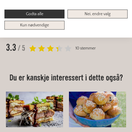
Finn mer om samme tema:
Godta alle
Nei, endre valg
JUL
JULEPIZZA
RESTEMAT
Kun nødvendige
3.3
/ 5
10 stemmer
Du er kanskje interessert i dette også?