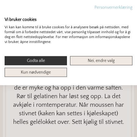
Personvernerklæring
Vi bruker cookies
Tips: Istedenfor speilglasur kan du lage
Vi kan kan komme til å bruke cookies for å analysere besøk på nettsiden, med
formål om å forbedre nettstedet vårt, vise personlig tilpasset innhold og for å gi
gelélokk av 4 plater gelatin, 2 dl saft av bær
deg en flott nettstedopplevelse. For mer informasjon om informasjonskapslene
vi bruker, åpne innstillingene.
eller frukt og evt. litt sukker. Legg
gelatinplatene i kaldt vann. Varm opp
Godta alle
Nei, endre valg
frukt-/bærsaften til kokepunktet. Smak til
med sukker om du synes den ikke er søt
Kun nødvendige
nok. Klem vannet ut av gelatinplatene når
de er myke og ha opp i den varme saften.
Rør til gelatinen har løst seg opp. La det
avkjøle i romtemperatur. Når moussen har
stivnet (kaken kan settes i kjøleskapet)
helles gelélokket over. Sett kjølig til stivnet.