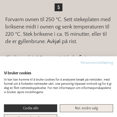
Forvarm ovnen til 250 °C. Sett stekeplaten med
briksene midt i ovnen og senk temperaturen til
220 °C. Stek briksene i ca. 15 minutter, eller til
de er gyllenbrune. Avkjøl på rist.
Glad i surdeig? Prøv også å bake
fint
Personvernerklæring
surdeigsbrød
.
Vi bruker cookies
Vi kan kan komme til å bruke cookies for å analysere besøk på nettsiden, med
Finn mer om samme tema:
formål om å forbedre nettstedet vårt, vise personlig tilpasset innhold og for å gi
deg en flott nettstedopplevelse. For mer informasjon om informasjonskapslene
vi bruker, åpne innstillingene.
RUNDSTYKKER
SMÅBAKST
SURDEIG
Godta alle
Nei, endre valg
2.9