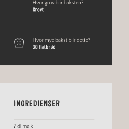
Hvor grov blir baksten?
Grovt
Hvor mye bakst blir dette?
30 flatbrød
INGREDIENSER
7 dl melk