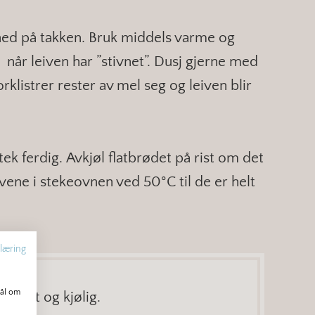
ned på takken. Bruk middels varme og
 når leiven har ”stivnet”. Dusj gjerne med
rklistrer rester av mel seg og leiven blir
tek ferdig. Avkjøl flatbrødet på rist om det
ivene i stekeovnen ved 50°C til de er helt
læring
mål om
 tørt og kjølig.