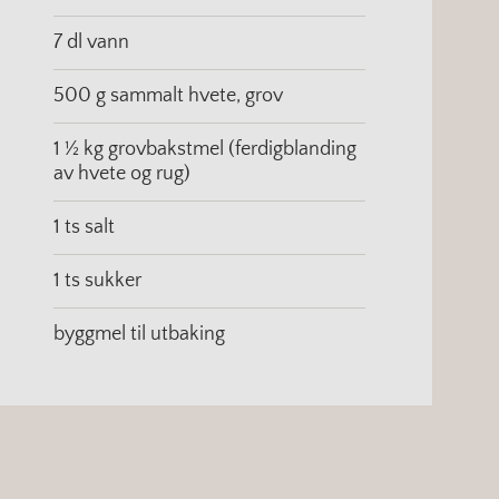
7 dl vann
500 g sammalt hvete, grov
1 ½ kg grovbakstmel (ferdigblanding
av hvete og rug)
1 ts salt
1 ts sukker
byggmel til utbaking