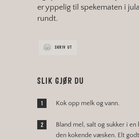
er yppelig til spekematen i jula
rundt.
SKRIV UT
SLIK GJØR DU
Kok opp melk og vann.
Bland mel, salt og sukker i en
den kokende væsken. Elt god