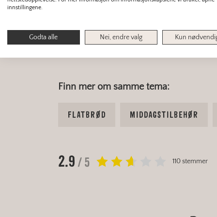
innstillingene.
Godta alle
Nei, endre valg
Kun nødvendi
Alle våre oppskrifter på flatbr
Finn mer om samme tema:
FLATBRØD
MIDDAGSTILBEHØR
2.9
/ 5
110 stemmer