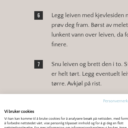
Legg leiven med kjevlesiden 
prøv deg fram. Børst av melet
lunkent vann over leiven, da fo
finere.
Snu leiven og brett den i to. S
er helt tørt. Legg eventuelt le
tørre. Avkjøl på rist.
Personvernerk
Vi bruker cookies
Vi kan kan komme til å bruke cookies for å analysere besøk på nettsiden, med for
Oppbevares
å forbedre nettstedet vårt, vise personlig tilpasset innhold og for å gi deg en flott
nettstedopplevelse. For mer informasjon om informasjonskapslene vi bruker, åpne