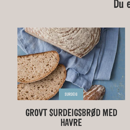
Du 
SURDEIG
HAVREGRØT MED KRUSKAKLI
GROVT SURDEIGSBRØD MED
OSELIAS HONNINGKAKE
PAIDEIG
HAVRE