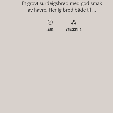
Et grovt surdeigsbrød med god smak
av havre. Herlig brød både til ...
RASK
LANG
RASK
RASK
ENKELT
VANSKELIG
ENKELT
ENKELT
FINT