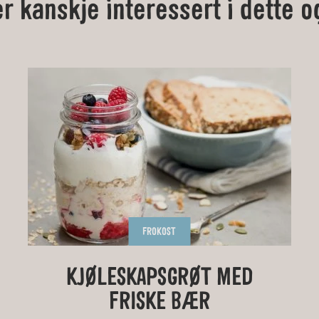
er kanskje interessert i dette o
FROKOST
GLUTENFRIE LUSSEKATTER
TRADISJONELL BLØTKAKE
GROVE PIZZASNURRER I
KJØLESKAPSGRØT MED
FRISKE BÆR
FORM