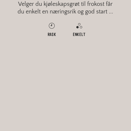
Velger du kjøleskapsgrøt til frokost får
du enkelt en næringsrik og god start ...
RASK
MIDDELS
MIDDELS
RASK
ENKELT
MIDDELS
MIDDELS
ENKELT
GROVT