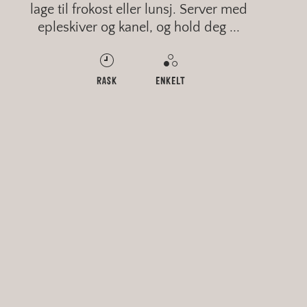
lage til frokost eller lunsj. Server med
epleskiver og kanel, og hold deg ...
MIDDELS
MIDDELS
RASK
RASK
VANSKELIG
MIDDELS
ENKELT
ENKELT