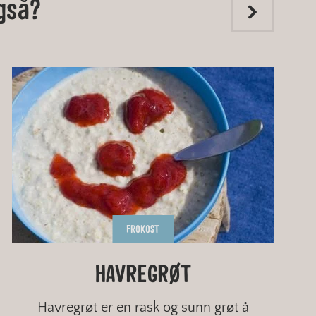
gså?
FROKOST
GLUTENFRIE KRUMKAKER
SMÖRGÅSTÅRTA I SMÅ
HAVREGRØT
LAPPER
PORSJONSSTYKKER
Havregrøt er en rask og sunn grøt å