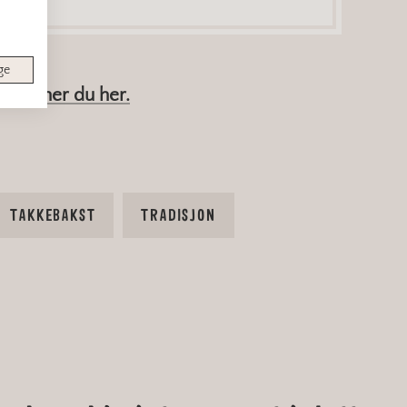
ge
ød finner du her.
TAKKEBAKST
TRADISJON