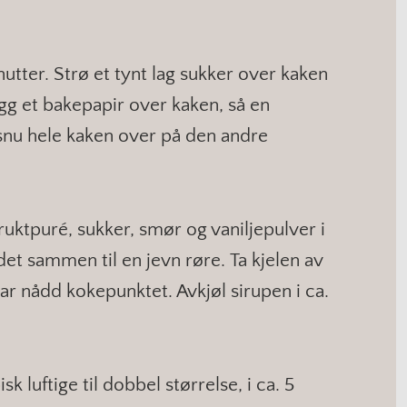
utter. Strø et tynt lag sukker over kaken
gg et bakepapir over kaken, så en
 snu hele kaken over på den andre
uktpuré, sukker, smør og vanilje­pulver i
et sammen til en jevn røre. Ta kjelen av
r nådd kokepunktet. Avkjøl sirupen i ca.
k luftige til dobbel størrelse, i ca. 5