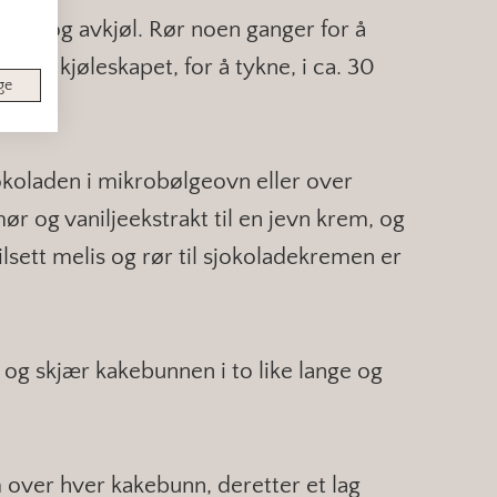
bolle, og avkjøl. Rør noen ganger for å
ren i kjøleskapet, for å tykne, i ca. 30
ge
okoladen i mikrobølgeovn eller over
 og vaniljeekstrakt til en jevn krem, og
ilsett melis og rør til sjokoladekremen er
 og skjær kakebunnen i to like lange og
m over hver kakebunn, deretter et lag