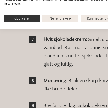
innstillingene.
Sil blandingen over i en stor 
unngå snerk på toppen. Sett rø
Godta alle
Nei, endre valg
Kun nødvendi
minutter.
Hvit sjokoladekrem:
Smelt sj
vannbad. Rør mascarpone, smør
bland inn smeltet sjokolade. T
glatt og luftig.
Montering:
Bruk en skarp kniv
like brede deler.
Bre først et lag sjokoladekre