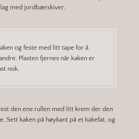
t lag med jordbærskiver.
kaken og feste med litt tape for å
randre. Plasten fjernes når kaken er
ast nok.
Fest den ene rullen med litt krem der den
lle. Sett kaken på høykant på et kakefat, og