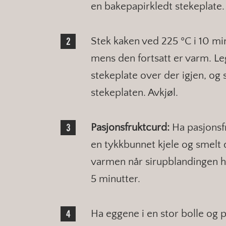
en bakepapirkledt stekeplate.
Stek kaken ved 225 ºC i 10 min
mens den fortsatt er varm. Le
stekeplate over der igjen, og
stekeplaten. Avkjøl.
Pasjonsfruktcurd:
Ha pasjonsfr
en tykkbunnet kjele og smelt d
varmen når sirupblandingen ha
5 minutter.
Ha eggene i en stor bolle og pis