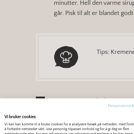
minutter. Hell den varme siru
går. Pisk til alt er blandet go
Tips: Kremene
Ha røren over i kjelen igjen 
Personvernerk
ballongvisp til røren har tyknet
Vi bruker cookies
minutter.
Vi kan kan komme til å bruke cookies for å analysere besøk på nettsiden, med for
å forbedre nettstedet vårt, vise personlig tilpasset innhold og for å gi deg en flott
nettstedopplevelse. For mer informasjon om informasjonskapslene vi bruker, åpne