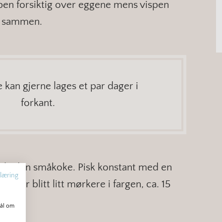
pen forsiktig over eggene mens vispen
dt sammen.
 kan gjerne lages et par dager i
forkant.
og la den småkoke. Pisk konstant med en
læring
 og er blitt litt mørkere i fargen, ca. 15
mål om