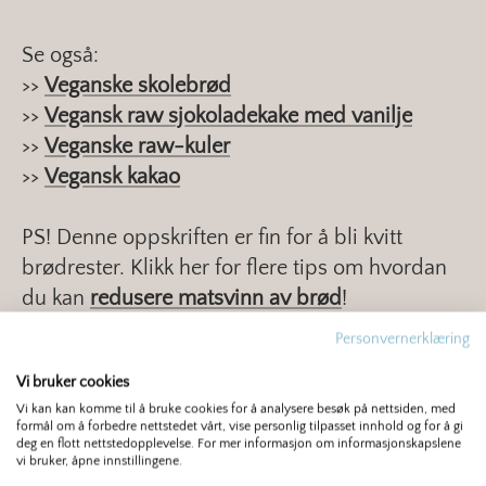
Se også:
>>
Veganske skolebrød
>>
Vegansk raw sjokoladekake med vanilje
>>
Veganske raw-kuler
>>
Vegansk kakao
PS! Denne oppskriften er fin for å bli kvitt
brødrester. Klikk her for flere tips om hvordan
du kan
redusere matsvinn av brød
!
Personvernerklæring
Finn mer om samme tema:
Vi bruker cookies
Vi kan kan komme til å bruke cookies for å analysere besøk på nettsiden, med
BRØD TIL MIDDAG
BRØDRESTER
formål om å forbedre nettstedet vårt, vise personlig tilpasset innhold og for å gi
deg en flott nettstedopplevelse. For mer informasjon om informasjonskapslene
vi bruker, åpne innstillingene.