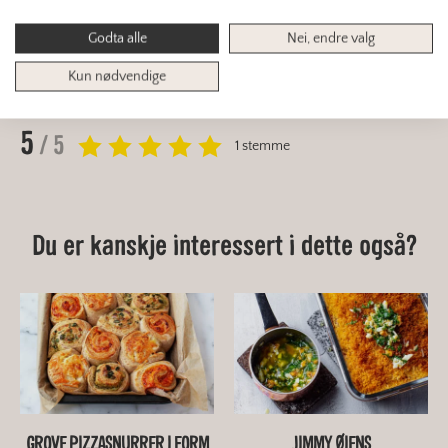
MIDDAG
OST
Godta alle
Nei, endre valg
REDUSERE MATSVINN AV BRØD
VEGAN
Kun nødvendige
5
/ 5
1 stemme
Du er kanskje interessert i dette også?
GROVE PIZZASNURRER I FORM
JIMMY ØIENS