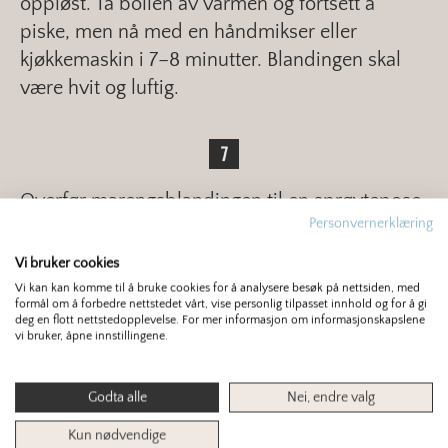
oppløst. Ta bollen av varmen og fortsett å
piske, men nå med en håndmikser eller
kjøkkemaskin i 7–8 minutter. Blandingen skal
være hvit og luftig.
Overfør marengsblandingen til en sprøytepose,
Personvernerklæring
og dekorer kaken. Det kan være en fordel å
«sparkle» sidene med litt av blandingen først
Vi bruker cookies
for at det skal bli et penere resultat.
Vi kan kan komme til å bruke cookies for å analysere besøk på nettsiden, med
formål om å forbedre nettstedet vårt, vise personlig tilpasset innhold og for å gi
deg en flott nettstedopplevelse. For mer informasjon om informasjonskapslene
vi bruker, åpne innstillingene.
Pynt kaken med bringebær og blåbær.
Godta alle
Nei, endre valg
Kun nødvendige