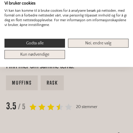
Husk at cupcakes må være helt avkjølt før
Vi bruker cookies
du begynner dekoreringen med frosting –
Vi kan kan komme til å bruke cookies for å analysere besøk på nettsiden, med
formål om å forbedre nettstedet vårt, vise personlig tilpasset innhold og for å gi
ellers blir den for varm og flyter utover.
deg en flott nettstedopplevelse. For mer informasjon om informasjonskapslene
vi bruker, åpne innstillingene.
Godta alle
Nei, endre valg
>> Se også vår
grunnoppskrift på muffins
!
Kun nødvendige
Finn mer om samme tema:
MUFFINS
RASK
3.5
/ 5
20 stemmer