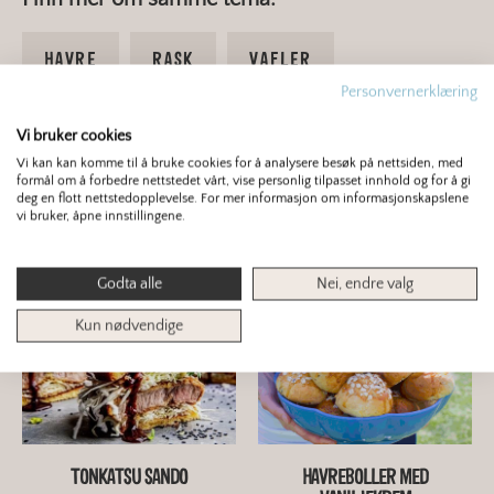
HAVRE
RASK
VAFLER
Personvernerklæring
Vi bruker cookies
0
/ 5
Vi kan kan komme til å bruke cookies for å analysere besøk på nettsiden, med
formål om å forbedre nettstedet vårt, vise personlig tilpasset innhold og for å gi
deg en flott nettstedopplevelse. For mer informasjon om informasjonskapslene
vi bruker, åpne innstillingene.
Du er kanskje interessert i dette også?
Godta alle
Nei, endre valg
Kun nødvendige
TONKATSU SANDO
HAVREBOLLER MED