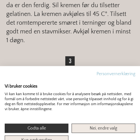
da er den ferdig. Sil kremen før du tilsetter
gelatinen. La kremen avkjøles til 45 C°. Tilsett
det romtempererte smøret i terninger og bland
godt med en stavmikser. Avkjøl kremen i minst
1 døgn.
Personvernerklæring
Pisk opp kremen til fluffy konsistens.
Vi bruker cookies
Finn mer om samme tema:
Vi kan kan komme til å bruke cookies for å analysere besøk på nettsiden, med
formål om å forbedre nettstedet vårt, vise personlig tilpasset innhold og for å gi
deg en flott nettstedopplevelse. For mer informasjon om informasjonskapslene
vi bruker, åpne innstillingene.
DESSERT
ECLAIRS
Godta alle
Nei, endre valg
0
/ 5