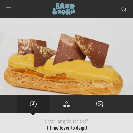
Hvor lang tid tar det?
1 time (over to døgn)