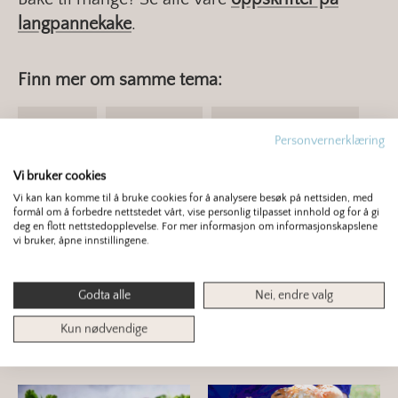
langpannekake
.
Finn mer om samme tema:
BANAN
BURSDAG
LANGPANNEKAKE
Personvernerklæring
Vi bruker cookies
RASK
SJOKOLADEKAKE
Vi kan kan komme til å bruke cookies for å analysere besøk på nettsiden, med
formål om å forbedre nettstedet vårt, vise personlig tilpasset innhold og for å gi
deg en flott nettstedopplevelse. For mer informasjon om informasjonskapslene
vi bruker, åpne innstillingene.
3
/ 5
19 stemmer
Godta alle
Nei, endre valg
Kun nødvendige
Du er kanskje interessert i dette også?