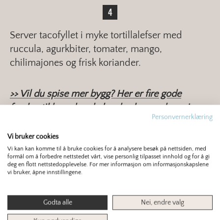
Server tacofyllet i myke tortillalefser med
ruccula, agurkbiter, tomater, mango,
chilimajones og frisk koriander.
>> Vil du spise mer bygg? Her er fire gode
forslag til hvordan du kan bruke mer bygg i
Personvernerklæring
kosten.
Vi bruker cookies
Vi kan kan komme til å bruke cookies for å analysere besøk på nettsiden, med
Finn mer om samme tema:
formål om å forbedre nettstedet vårt, vise personlig tilpasset innhold og for å gi
deg en flott nettstedopplevelse. For mer informasjon om informasjonskapslene
vi bruker, åpne innstillingene.
BYGG
BYGGRYN
MIDDAG
TACO
Godta alle
Nei, endre valg
4.1
/ 5
8 stemmer