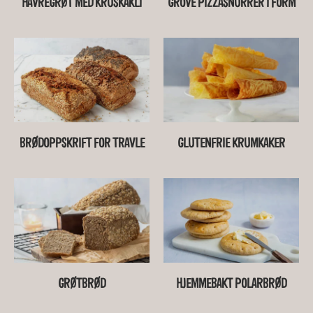
HAVREGRØT MED KRUSKAKLI
GROVE PIZZASNURRER I FORM
BRØDOPPSKRIFT FOR TRAVLE
GLUTENFRIE KRUMKAKER
GRØTBRØD
HJEMMEBAKT POLARBRØD