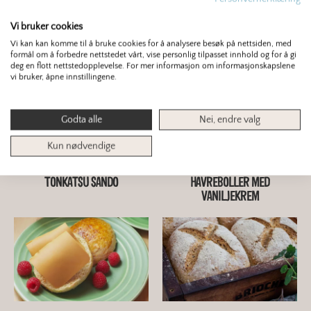
Vi bruker cookies
Du er kanskje interessert i dette også?
Vi kan kan komme til å bruke cookies for å analysere besøk på nettsiden, med
formål om å forbedre nettstedet vårt, vise personlig tilpasset innhold og for å gi
deg en flott nettstedopplevelse. For mer informasjon om informasjonskapslene
vi bruker, åpne innstillingene.
Godta alle
Nei, endre valg
Kun nødvendige
TONKATSU SANDO
HAVREBOLLER MED
VANILJEKREM