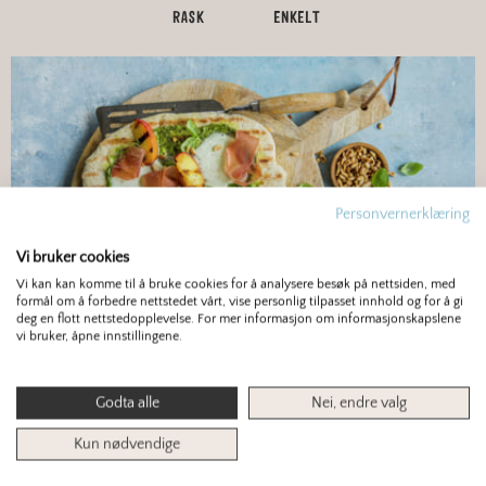
RASK
ENKELT
Personvernerklæring
Vi bruker cookies
Vi kan kan komme til å bruke cookies for å analysere besøk på nettsiden, med
formål om å forbedre nettstedet vårt, vise personlig tilpasset innhold og for å gi
deg en flott nettstedopplevelse. For mer informasjon om informasjonskapslene
HVETE
vi bruker, åpne innstillingene.
GRILLET PIZZA MED SPEKESKINKE OG
Godta alle
Nei, endre valg
FERSKEN
Kun nødvendige
En skikkelig snadderpizza du lager på grillen,
med søte fersken, salt spekeskinke, mozzarella