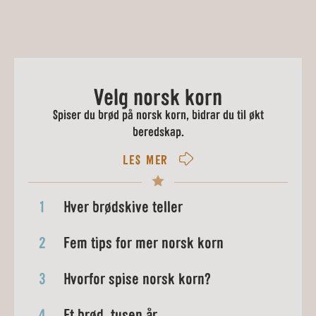
Velg norsk korn
Spiser du brød på norsk korn, bidrar du til økt
beredskap.
LES MER
1
Hver brødskive teller
2
Fem tips for mer norsk korn
3
Hvorfor spise norsk korn?
4
Et brød, tusen år