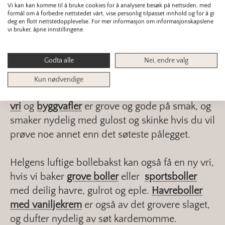
Vi kan kan komme til å bruke cookies for å analysere besøk på nettsiden, med
formål om å forbedre nettstedet vårt, vise personlig tilpasset innhold og for å gi
deg en flott nettstedopplevelse. For mer informasjon om informasjonskapslene
Havrevafler med nordnorsk vri.
vi bruker, åpne innstillingene.
Godta alle
Nei, endre valg
Vi foreslår å gjøre kjøkkenets aller søteste
avdeling litt grovere. Ta for eksempel vaflene.
Kun nødvendige
Både
havrevafler
,
havrevafler med nordnorsk
vri
og
byggvafler
er grove og gode på smak, og
smaker nydelig med gulost og skinke hvis du vil
prøve noe annet enn det søteste pålegget.
Helgens luftige bollebakst kan også få en ny vri,
hvis vi baker
grove boller
eller
sportsboller
med deilig havre, gulrot og eple.
Havreboller
med vaniljekrem
er også av det grovere slaget,
og dufter nydelig av søt kardemomme.