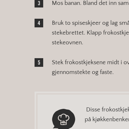
Mos banan. Bland det inn sa
Bruk to spiseskjeer og lag sm
stekebrettet. Klapp frokostkjek
stekeovnen.
Stek frokostkjeksene midt i ov
gjennomstekte og faste.
Disse frokostkjek
på kjøkkenbenken 