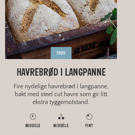
BRØD
HAVREBRØD I LANGPANNE
BRØDOPPSKRIFT FOR
JIMMY ØIENS
HAVREGRØT
LUKSUSBRØDGRATINERING
TRAVLE
Fire nydelige havrebrød i langpanne,
bakt med steel cut havre som gir litt
ekstra tyggemotstand.
MIDDELS
RASK
RASK
RASK
MIDDELS
ENKELT
ENKELT
ENKELT
FINT