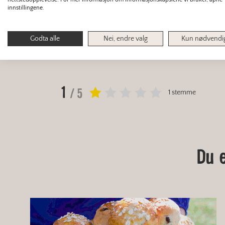
innstillingene.
Finn mer om samme tema:
Godta alle
Nei, endre valg
Kun nødvendi
FROKOST
FROKOSTKJEKS
HA
1
/ 5
1 stemme
Du 