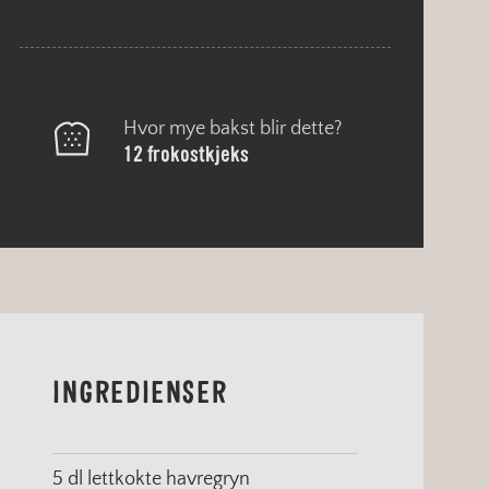
Hvor mye bakst blir dette?
12 frokostkjeks
INGREDIENSER
5 dl lettkokte havregryn