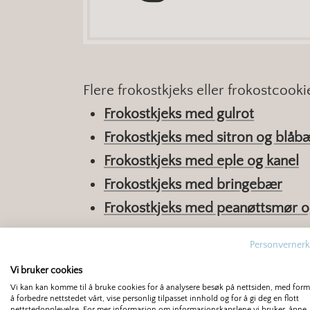
Flere frokostkjeks eller frokostcooki
Frokostkjeks med gulrot
Frokostkjeks med sitron og blåb
Frokostkjeks med eple og kanel
Frokostkjeks med bringebær
Frokostkjeks med peanøttsmør o
Personvernerk
>> Er du ute etter en oppskrift uten 
Vi bruker cookies
på
havrekjeks
som bakes på bare ha
Vi kan kan komme til å bruke cookies for å analysere besøk på nettsiden, med for
å forbedre nettstedet vårt, vise personlig tilpasset innhold og for å gi deg en flott
nettstedopplevelse. For mer informasjon om informasjonskapslene vi bruker, åpne