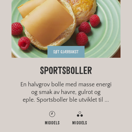
SØT GJÆRBAKST
HJEMMEBAKT POLARBRØD
GROVE PIZZASNURRER I
KJØLESKAPSGRØT MED
SPORTSBOLLER
FRISKE BÆR
FORM
En halvgrov bolle med masse energi
og smak av havre, gulrot og
eple. Sportsboller ble utviklet til ...
RASK
RASK
MIDDELS
RASK
ENKELT
ENKELT
MIDDELS
ENKELT
GROVT
GROVT