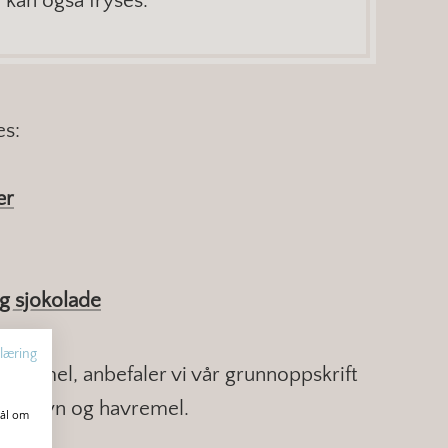
kan også fryses.
es:
ær
g sjokolade
læring
hvetemel, anbefaler vi vår grunnoppskrift
vregryn og havremel.
mål om