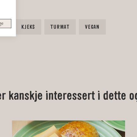
ge
VRE
KJEKS
TURMAT
VEGAN
er kanskje interessert i dette o