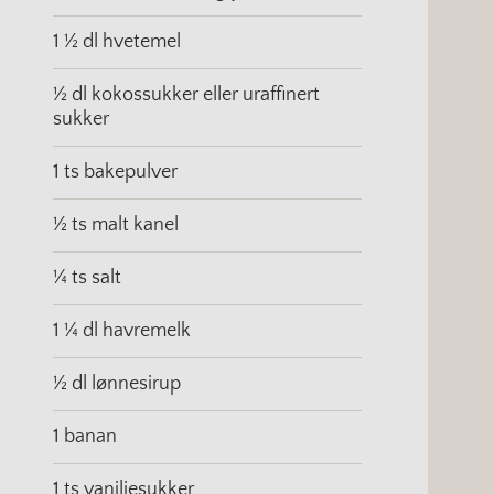
1 ½ dl hvetemel
½ dl kokossukker eller uraffinert
sukker
1 ts bakepulver
½ ts malt kanel
¼ ts salt
1 ¼ dl havremelk
½ dl lønnesirup
1 banan
1 ts vaniljesukker