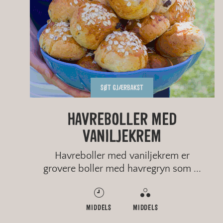
SØT GJÆRBAKST
HAVREGRØT MED KRUSKAKLI
GROVT SURDEIGSBRØD MED
HAVREBOLLER MED
GRØTBRØD
VANILJEKREM
HAVRE
Havreboller med vaniljekrem er
grovere boller med havregryn som ...
MIDDELS
MIDDELS
LANG
RASK
MIDDELS
VANSKELIG
MIDDELS
ENKELT
GROVT