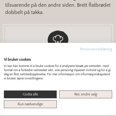
tilsvarende på den andre siden. Brett flatbrødet
dobbelt på takka.
Personvernerklæring
Tips! Oppbevar flatbrødet med kleder
Vi bruker cookies
rundt i en pappkasse, da holder det seg
Vi kan kan komme til å bruke cookies for å analysere besøk på nettsiden, med
formål om å forbedre nettstedet vårt, vise personlig tilpasset innhold og for å gi
lenge.
deg en flott nettstedopplevelse. For mer informasjon om informasjonskapslene
vi bruker, åpne innstillingene.
Godta alle
Nei, endre valg
Kun nødvendige
Oppskriften er laget av Bodil Nordjore.