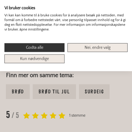
i 30-45 minutter til de er gyllenbrune. Avkjøl på
Vi bruker cookies
rist.
Vi kan kan komme til å bruke cookies for å analysere besøk på nettsiden, med
formål om å forbedre nettstedet vårt, vise personlig tilpasset innhold og for å gi
deg en flott nettstedopplevelse. For mer informasjon om informasjonskapslene
vi bruker, åpne innstillingene.
En hvit surdeigskrans er en kjempefin som
gave med bånd rundt. Andre fine brødgaver til
Godta alle
Nei, endre valg
jul er
julebrød med øl
,
hjertebrød
eller
julefoccacia
.
Kun nødvendige
Finn mer om samme tema:
BRØD
BRØD TIL JUL
SURDEIG
5
/ 5
1 stemme