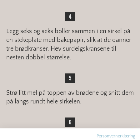
Legg seks og seks boller sammen i en sirkel på
en stekeplate med bakepapir, slik at de danner
tre brødkranser. Hev surdeigskransene til
nesten dobbel størrelse.
Strø litt mel på toppen av brødene og snitt dem
på langs rundt hele sirkelen.
Stek surdeigskransene midt i ovnen ved 220 °C
Personvernerklæring