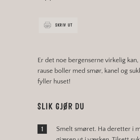
SKRIV UT
Er det noe bergenserne virkelig kan, s
rause boller med smør, kanel og sukke
fyller huset!
SLIK GJØR DU
Smelt smøret. Ha deretter i m
gjæren ut i væsken. Tilsett suk