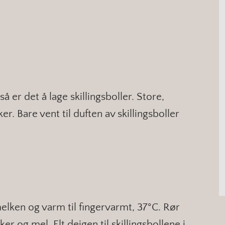
å er det å lage skillingsboller. Store,
r. Bare vent til duften av skillingsboller
elken og varm til fingervarmt, 37°C. Rør
ker og mel. Elt deigen til skillingsbollene i