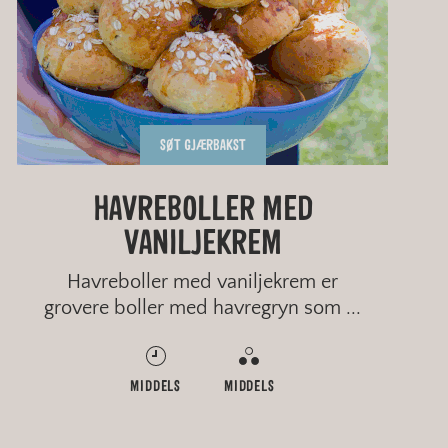
SØT GJÆRBAKST
GROVE PIZZASNURRER I
RUSTIKKE SITRONKJEKS
OSELIAS HONNINGKAKE
HAVREBOLLER MED
VANILJEKREM
FORM
Havreboller med vaniljekrem er
grovere boller med havregryn som ...
RASK
MIDDELS
MIDDELS
RASK
ENKELT
MIDDELS
MIDDELS
ENKELT
GROVT