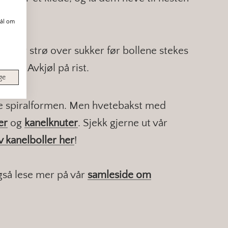
tter.
mål om
egg og strø over sukker før bollene stekes
tter. Avkjøl på rist.
ge
ske spiralformen. Men hvetebakst med
er
og
kanelknuter
. Sjekk gjerne ut vår
v kanelboller her
!
også lese mer på vår
samleside om