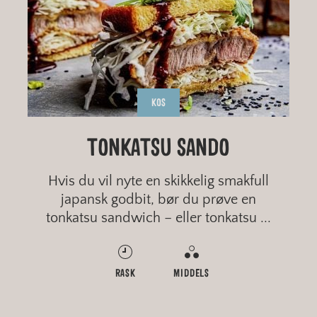
KOS
HJEMMEBAKT POLARBRØD
HAVREBRØD I LANGPANNE
TRADISJONELL BLØTKAKE
TONKATSU SANDO
Hvis du vil nyte en skikkelig smakfull
japansk godbit, bør du prøve en
tonkatsu sandwich – eller tonkatsu ...
MIDDELS
RASK
MIDDELS
RASK
MIDDELS
ENKELT
MIDDELS
MIDDELS
GROVT
FINT