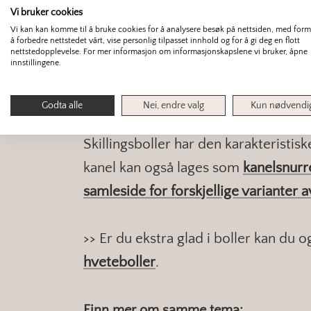
Vi bruker cookies
dobbel størrelse, ca. 30 minu
Vi kan kan komme til å bruke cookies for å analysere besøk på nettsiden, med for
å forbedre nettstedet vårt, vise personlig tilpasset innhold og for å gi deg en flott
nettstedopplevelse. For mer informasjon om informasjonskapslene vi bruker, åpne
innstillingene.
Pensle med vann eller pisket 
i ovnen på 220°C i 10 – 12 minu
Godta alle
Nei, endre valg
Kun nødvendi
Skillingsboller har den karakteristi
kanel kan også lages som
kanelsnurr
samleside for forskjellige varianter a
>> Er du ekstra glad i boller kan du 
hveteboller
.
Finn mer om samme tema: