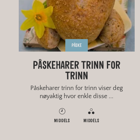
PÅSKE
GLUTENFRIE KRUMKAKER
PÅSKEHARER TRINN FOR
KJEKS MED BLOMSTER
SPORTSBOLLER
TRINN
Påskeharer trinn for trinn viser deg
nøyaktig hvor enkle disse ...
MIDDELS
MIDDELS
MIDDELS
MIDDELS
MIDDELS
MIDDELS
MIDDELS
MIDDELS