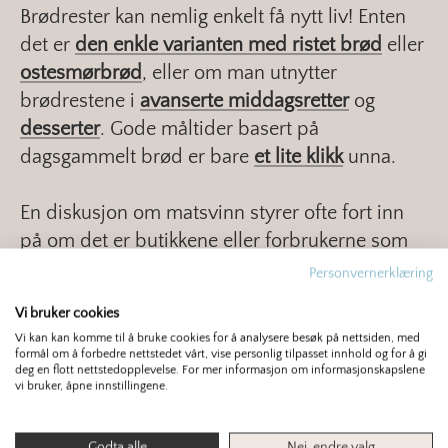
Brødrester kan nemlig enkelt få nytt liv! Enten
det er
den enkle varianten med ristet brød
eller
ostesmørbrød
, eller om man utnytter
brødrestene i
avanserte middagsretter
og
desserter
. Gode måltider basert på
dagsgammelt brød er bare
et lite klikk
unna.
En diskusjon om matsvinn styrer ofte fort inn
på om det er butikkene eller forbrukerne som
er «verst». Men istedet bør vi betrakte
Personvernerklæring
matsvinn-problematikken som et
Vi bruker cookies
samarbeidsprosjekt.
Vi kan kan komme til å bruke cookies for å analysere besøk på nettsiden, med
formål om å forbedre nettstedet vårt, vise personlig tilpasset innhold og for å gi
deg en flott nettstedopplevelse. For mer informasjon om informasjonskapslene
Vi i Opplysningskontoret for brød og korn skal
vi bruker, åpne innstillingene.
ta vår del med å hjelpe forbrukerne til å
oppbevare brød rett, bruke brød til mer enn
Godta alle
Nei, endre valg