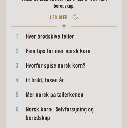
beredskap.
LES MER
1
Hver brødskive teller
2
Fem tips for mer norsk korn
3
Hvorfor spise norsk korn?
4
Et brød, tusen år
5
Mer norsk på tallerkenen
6
Norsk korn: Selvforsyning og
beredskap