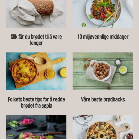
Slik får du brødet til å vare
10 miljøvennlige middager
lenger
Folkets beste tips for å redde
Våre beste brødhacks
brødet fra søpla