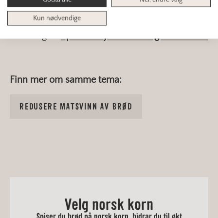
frokost og lunsj, og å bruke brødrestene godt.
Kun nødvendige
>> Les også:
Sparer miljøet med dagsfersk bakst
Finn mer om samme tema:
REDUSERE MATSVINN AV BRØD
Velg norsk korn
Spiser du brød på norsk korn, bidrar du til økt